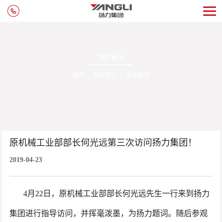
NEWS
首页
-
新闻资讯
-
企业新闻
原机械工业部部长何光远第三次访问扬力集团！
2019-04-23
4月22日，原机械工业部部长何光远先生一行来到扬力
集团进行指导访问，并挥毫泼墨，为扬力题词。随后参观