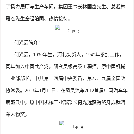
了扬力展厅与生产车间，集团董事长林国富先生、总裁林
雅杰先生全程陪同、热情接待。
何光远简介：
何光远，1930年生，河北安新人，1945年参加工作，
同年加入中国共产党。研究员级高级工程师，原中国机械
工业部部长，中共第十四届中央委员，第八、九届全国政
协常委。2013年1月11日，在凤凰汽车2012首届中国汽车年
度盛典中，原中国机械工业部部长何光远获得终身成就汽
车人物奖。