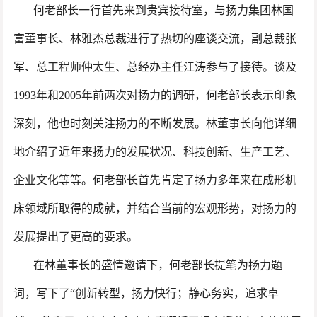
何老部长一行首先来到贵宾接待室，与扬力集团林国
富董事长、林雅杰总裁进行了热切的座谈交流，副总裁张
军、总工程师仲太生、总经办主任江涛参与了接待。谈及
1993年和2005年前两次对扬力的调研，何老部长表示印象
深刻，他也时刻关注扬力的不断发展。林董事长向他详细
地介绍了近年来扬力的发展状况、科技创新、生产工艺、
企业文化等等。何老部长首先肯定了扬力多年来在成形机
床领域所取得的成就，并结合当前的宏观形势，对扬力的
发展提出了更高的要求。
在林董事长的盛情邀请下，何老部长提笔为扬力题
词，写下了“创新转型，扬力快行；静心务实，追求卓