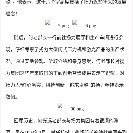
越”。他表示，这十六个字高度概括了扬力近些年来的发展
理念！
随后，何老部长一行前往扬力展厅和生产车间进行参
观，仔细考察了扬力大型闭式压力机和激光产品的生产状
况。通过实地参观、听取介绍和亲身感受，何老部长对扬
力集团这些年来取得的丰硕创新智造成果表示了祝贺，对
扬力人“静心务实，拼搏创新，追求卓越”的扬力精神表示
敬佩。
回顾历史，何光远老部长与扬力集团有着很深的渊
源。早在1993年3月，时任机械工业部部长的他就率团来到