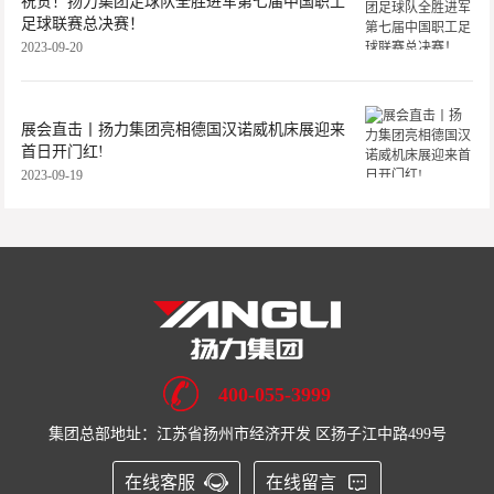
祝贺！扬力集团足球队全胜进军第七届中国职工
足球联赛总决赛！
2023-09-20
展会直击丨扬力集团亮相德国汉诺威机床展迎来
首日开门红!
2023-09-19
400-055-3999
集团总部地址：江苏省扬州市经济开发 区扬子江中路499号
在线客服
在线留言