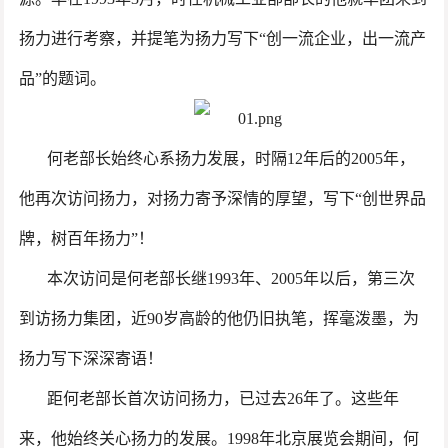
扬力进行考察，并提笔为扬力写下“创一流企业，出一流产
品”的题词。
何老部长始终心系扬力发展，时隔12年后的2005年，
他再次访问扬力，对扬力寄予深情的厚望，写下“创世界品
牌，树百年扬力”！
本次访问是何老部长继1993年、2005年以后，第三次
到访扬力集团，近90岁高龄的他仍旧执笔，挥毫泼墨，为
扬力写下深深寄语！
距何老部长首次访问扬力，已过去26年了。这些年
来，他始终关心扬力的发展。1998年北京展览会期间，何