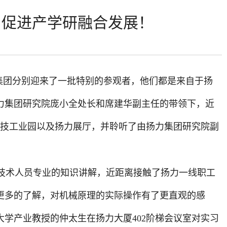
，促进产学研融合发展！
集团分别迎来了一批特别的参观者，他们都是来自于扬
力集团研究院庞小全处长和席建华副主任的带领下，近
科技工业园以及扬力展厅，并聆听了由扬力集团研究院副
技术人员专业的知识讲解，近距离接触了扬力一线职工
更多的了解，对机械原理的实际操作有了更直观的感
大学产业教授的仲太生在扬力大厦
402
阶梯会议室对实习