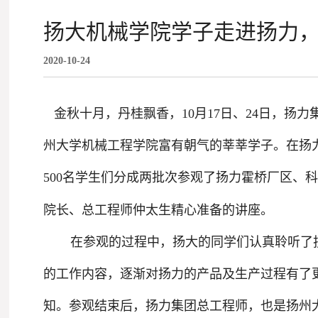
扬大机械学院学子走进扬力
2020-10-24
金秋十月，丹桂飘香，
10
月
17
日、
24
日，扬力
州大学机械工程学院富有朝气的莘莘学子。在扬
500
名学生们分成两批次参观了扬力霍桥厂区、
院长、总工程师仲太生精心准备的讲座。
在参观的过程中，扬大的同学们认真聆听了
的工作内容，逐渐对扬力的产品及生产过程有了
知。参观结束后，扬力集团总工程师，也是扬州