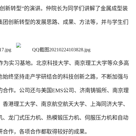
创新转型”的演讲。仲院长为同学们讲解了金属成型装
集团创新转型的发展思路、成果、方法等，并与学生们
作为实习基地。北京科技大学、南京理工大学等众多高
也始终坚持走产学研结合的科技创新之路，不断加强与
的合作。公司还与美国
EMS
公司、济南铸锻所、南京理
、香港理工大学、南京航空航天大学、上海同济大学、
机、龙门式压力机、热模锻压力机、伺服压力机和自动
研合作，各项合作都取得较好的成果。