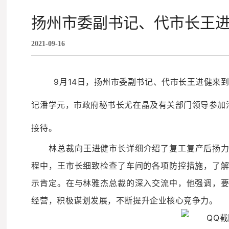
扬州市委副书记、代市长王
2021-09-16
9月14日，扬州市委副书记、代市长王进健来
记潘学元，市政府秘书长尤在晶及有关部门领导参加
接待。
林总裁向王进健市长详细介绍了复工复产后扬
程中，王市长细致检查了车间的各项防控措施，了
示肯定。在与林雅杰总裁的深入交流中，他强调，
经营，积极谋划发展，不断提升企业核心竞争力。