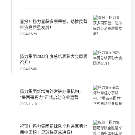
喜报！扬力喜获多项荣誉，助推民营
经济高质量发展！
2024-02-20
扬力集团2023年度总结表彰大会圆满
召开！
2024-02-06
扬力集团新增海外常驻办事机构，
“墨西哥扬力”正式启动商业运营
2023-11-10
祝贺！扬力集团足球队全胜进军第七
届中国职工足球联赛总决赛！