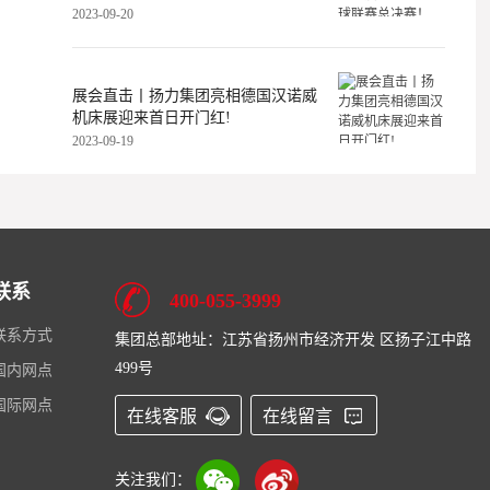
2023-09-20
展会直击丨扬力集团亮相德国汉诺威
机床展迎来首日开门红!
2023-09-19
联系
400-055-3999
联系方式
集团总部地址：江苏省扬州市经济开发 区扬子江中路
499号
国内网点
国际网点
在线客服
在线留言
关注我们：