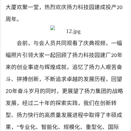
大厦欢聚一堂，热烈欢庆扬力科技园建成投产
20
周年。
会前，与会人员共同观看了庆典视频，一幅
幅照片引领大家一起回顾了扬力科技园建厂
年
20
来的创业事迹与辉煌成就，追忆了扬力人艰苦奋
斗、拼搏创新，不断追求卓越的发展历程，
回望
20
年奋斗岁月的同时，
更
展望
了扬力
集团的战略
发展，
经过二十年的探索实践，我们在创新转
型、扬力快行的高质量发展进程中取得了丰硕成
果，
“专业化、智能化、规模化、重型化、国际