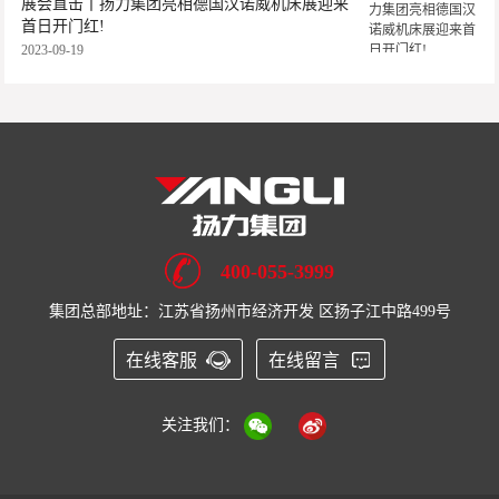
展会直击丨扬力集团亮相德国汉诺威机床展迎来
首日开门红!
2023-09-19
400-055-3999
集团总部地址：江苏省扬州市经济开发 区扬子江中路499号
在线客服
在线留言
关注我们：