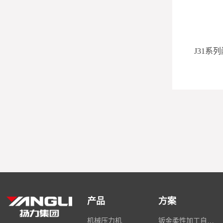
LS4系列闭式四点多连杆压力机
J31系
产品
方案
机械压力机
钣金柔性加工自动化解决方案