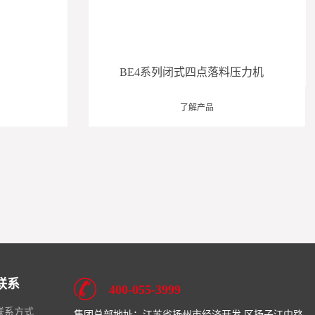
B
BE4系列闭式四点落料压力机
了解产品
联系
400-055-3999
联系方式
集团总部地址：江苏省扬州市经济开发 区扬子江中路