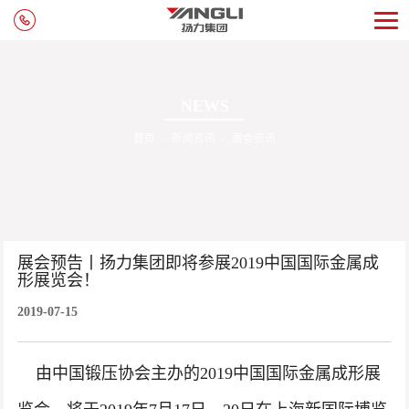
NEWS
首页
-
新闻资讯
-
展会资讯
展会预告丨扬力集团即将参展2019中国国际金属成
形展览会！
2019-07-15
由中国锻压协会主办的
2019
中国国际金属成形展