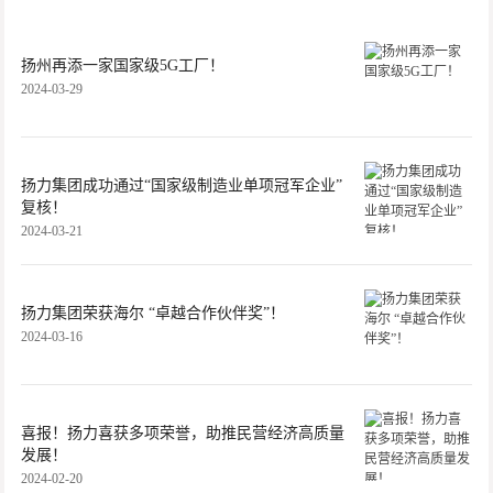
扬州再添一家国家级5G工厂！
2024-03-29
扬力集团成功通过“国家级制造业单项冠军企业”
复核！
2024-03-21
扬力集团荣获海尔 “卓越合作伙伴奖”！
2024-03-16
喜报！扬力喜获多项荣誉，助推民营经济高质量
发展！
2024-02-20