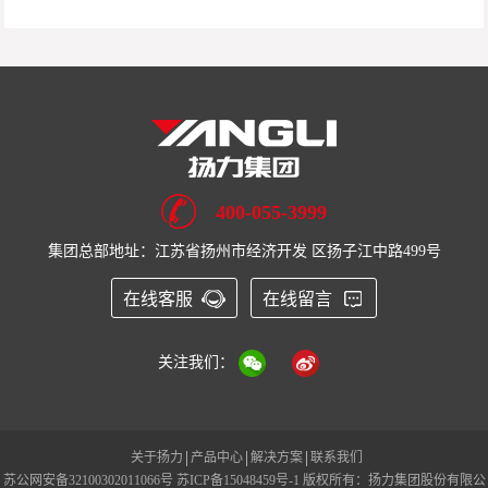
400-055-3999
集团总部地址：江苏省扬州市经济开发 区扬子江中路499号
在线客服
在线留言
关注我们：
关于扬力
产品中心
解决方案
联系我们
苏公网安备32100302011066号
苏ICP备15048459号-1
版权所有：扬力集团股份有限公