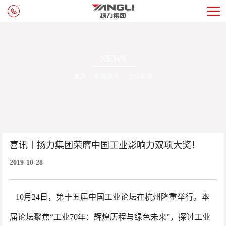
NEWS
首页
-
新闻资讯
-
企业新闻
喜讯丨扬力集团荣膺中国工业影响力双项大奖！
2019-10-28
10月24日，第十五届中国工业论坛在杭州隆重举行。本
届论坛聚焦“工业70年：辉煌历程与绿色未来”，探讨工业