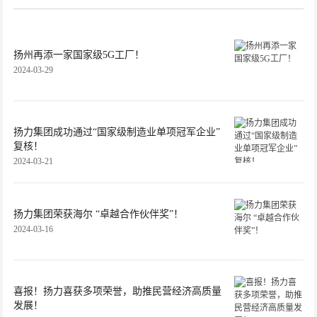
扬州再添一家国家级5G工厂！
2024-03-29
扬力集团成功通过“国家级制造业单项冠军企业”
复核！
2024-03-21
扬力集团荣获海尔 “卓越合作伙伴奖”！
2024-03-16
喜报！扬力喜获多项荣誉，助推民营经济高质量
发展！