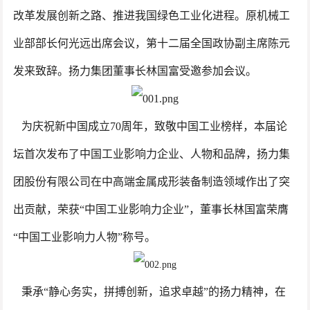
改革发展创新之路、推进我国绿色工业化进程。原机械工
业部部长何光远出席会议，第十二届全国政协副主席陈元
发来致辞。扬力集团董事长林国富受邀参加会议。
为庆祝新中国成立70周年，致敬中国工业榜样，本届论
坛首次发布了中国工业影响力企业、人物和品牌，扬力集
团股份有限公司在中高端金属成形装备制造领域作出了突
出贡献，荣获“中国工业影响力企业”，董事长林国富荣膺
“中国工业影响力人物”称号。
秉承“静心务实，拼搏创新，追求卓越”的扬力精神，在