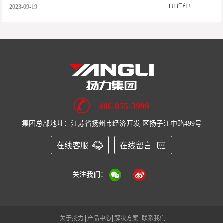
2023-09-19
400-055-3999
集团总部地址：江苏省扬州市经济开发 区扬子江中路499号
在线客服
在线留言
关注我们：
关于扬力
产品中心
解决方案
联系我们