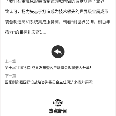
了我们在金属成形装备制造领域所做的贡献获得了业界一
致认可，扬力矢志于打造成为技术领先的世界级金属成形
装备制造商和系统集成服务商，朝着“创世界品牌，树百年
扬力”的目标扎实奋进。
上一篇
第十届“116”创新成果发布暨客户联谊会即将盛大开幕！
下一篇
国家制造强国建设战略咨询委员会主任周济来扬力调研！
热点新闻